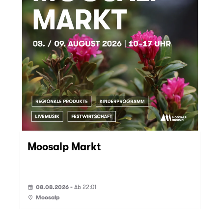
Moosalp Markt
08.08.2026 -
Ab 22:01
event
Moosalp
place